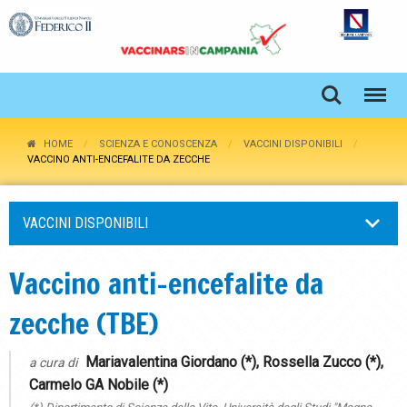
HOME
SCIENZA E CONOSCENZA
VACCINI DISPONIBILI
VACCINO ANTI-ENCEFALITE DA ZECCHE
VACCINI DISPONIBILI
Vaccino anti-encefalite da
zecche (TBE)
Mariavalentina Giordano (*), Rossella Zucco (*),
a cura di
Carmelo GA Nobile (*)