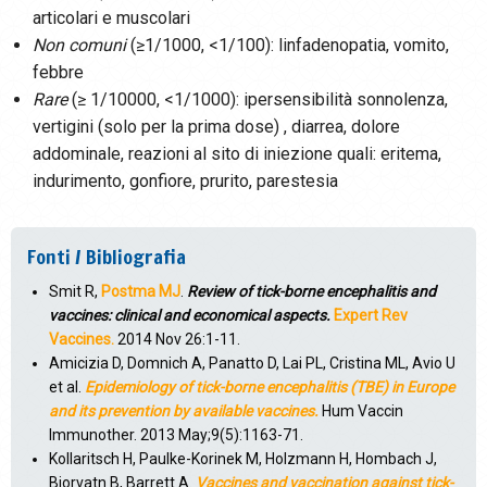
articolari e muscolari
Non comuni
(≥1/1000, <1/100): linfadenopatia, vomito,
febbre
Rare
(≥ 1/10000, <1/1000): ipersensibilità sonnolenza,
vertigini (solo per la prima dose) , diarrea, dolore
addominale, reazioni al sito di iniezione quali: eritema,
indurimento, gonfiore, prurito, parestesia
Fonti / Bibliografia
Smit R,
Postma MJ
.
Review of tick-borne encephalitis and
vaccines: clinical and economical aspects.
Expert Rev
Vaccines.
2014 Nov 26:1-11.
Amicizia D, Domnich A, Panatto D, Lai PL, Cristina ML, Avio U
et al.
Epidemiology of tick-borne encephalitis (TBE) in Europe
and its prevention by available vaccines.
Hum Vaccin
Immunother. 2013 May;9(5):1163-71.
Kollaritsch H, Paulke-Korinek M, Holzmann H, Hombach J,
Bjorvatn B, Barrett A.
Vaccines and vaccination against tick-